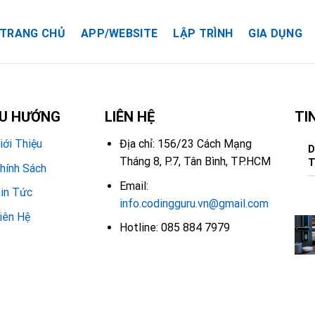
TRANG CHỦ
APP/WEBSITE
LẬP TRÌNH
GIA DỤNG
ỀU HƯỚNG
LIÊN HỆ
TI
iới Thiệu
Địa chỉ: 156/23 Cách Mạng
D
Tháng 8, P.7, Tân Bình, TP.HCM
T
hính Sách
Email:
in Tức
info.codingguru.vn@gmail.com
iên Hệ
Hotline: 085 884 7979