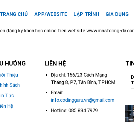
TRANG CHỦ
APP/WEBSITE
LẬP TRÌNH
GIA DỤNG
iên đăng ký khóa học online trên website www.mastering-da.co
ỀU HƯỚNG
LIÊN HỆ
TI
iới Thiệu
Địa chỉ: 156/23 Cách Mạng
D
Tháng 8, P.7, Tân Bình, TP.HCM
T
hính Sách
Email:
in Tức
info.codingguru.vn@gmail.com
iên Hệ
Hotline: 085 884 7979