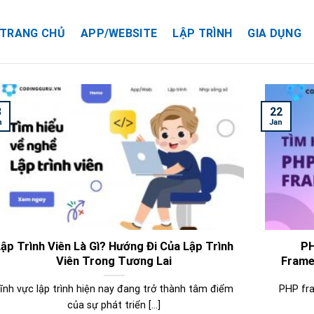
TRANG CHỦ
APP/WEBSITE
LẬP TRÌNH
GIA DỤNG
3
22
n
Jan
Lập Trình Viên Là Gì? Hướng Đi Của Lập Trình
PH
Viên Trong Tương Lai
Frame
ĩnh vực lập trình hiện nay đang trở thành tâm điểm
PHP fra
của sự phát triển [...]