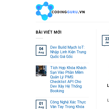
Skip
to
content
BÀI VIẾT MỚI
2
Ja
Dev Build Mạch IoT:
04
Nhập Linh Kiện Trung
Aug
Quốc Giá Gốc
Tích Hợp Khóa Khách
Sạn Vào Phần Mềm
Quản Lý PMS:
Checklist API Cho
Dev Xây Hệ Thống
Booking
L
Công Nghệ Xác Thực
01
Vân Tay Trong Khóa
Aug