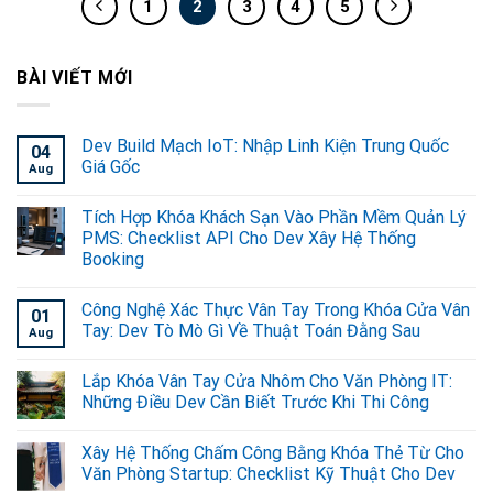
1
2
3
4
5
BÀI VIẾT MỚI
Dev Build Mạch IoT: Nhập Linh Kiện Trung Quốc
04
Giá Gốc
Aug
Tích Hợp Khóa Khách Sạn Vào Phần Mềm Quản Lý
PMS: Checklist API Cho Dev Xây Hệ Thống
Booking
Công Nghệ Xác Thực Vân Tay Trong Khóa Cửa Vân
01
Tay: Dev Tò Mò Gì Về Thuật Toán Đằng Sau
Aug
Lắp Khóa Vân Tay Cửa Nhôm Cho Văn Phòng IT:
Những Điều Dev Cần Biết Trước Khi Thi Công
Xây Hệ Thống Chấm Công Bằng Khóa Thẻ Từ Cho
Văn Phòng Startup: Checklist Kỹ Thuật Cho Dev