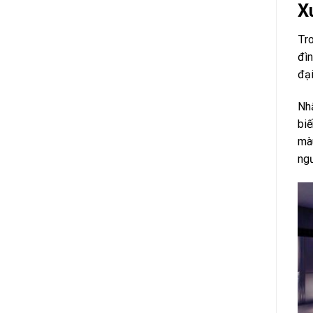
X
Tro
đìn
đại
Nhấ
biế
màu
ngư