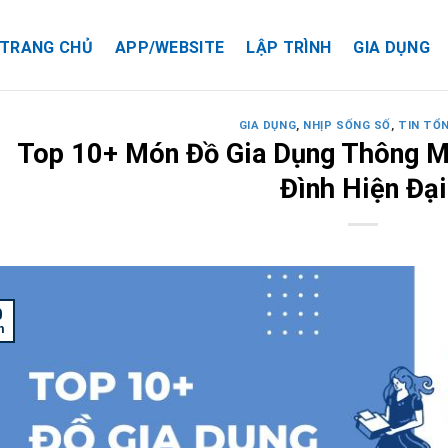
TRANG CHỦ
APP/WEBSITE
LẬP TRÌNH
GIA DỤNG
GIA DỤNG
,
NHỊP SỐNG SỐ
,
TIN TỔ
Top 10+ Món Đồ Gia Dụng Thông M
Đình Hiện Đại
0
n