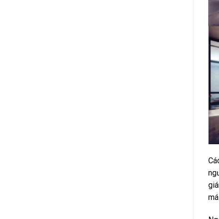
Các
ngư
giá
mái