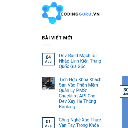
Skip
to
content
BÀI VIẾT MỚI
Dev Build Mạch IoT:
04
Nhập Linh Kiện Trung
Aug
Quốc Giá Gốc
Tích Hợp Khóa Khách
Sạn Vào Phần Mềm
3
Quản Lý PMS:
Ja
Checklist API Cho
Dev Xây Hệ Thống
Booking
Công Nghệ Xác Thực
01
Vân Tay Trong Khóa
Aug