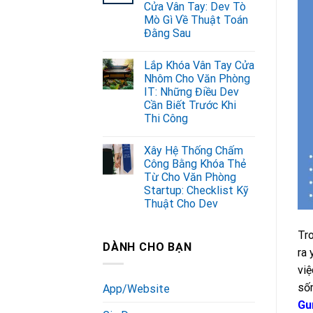
Cửa Vân Tay: Dev Tò
Mò Gì Về Thuật Toán
Đằng Sau
Lắp Khóa Vân Tay Cửa
Nhôm Cho Văn Phòng
IT: Những Điều Dev
Cần Biết Trước Khi
Thi Công
Xây Hệ Thống Chấm
Công Bằng Khóa Thẻ
Từ Cho Văn Phòng
Startup: Checklist Kỹ
Thuật Cho Dev
Tro
DÀNH CHO BẠN
ra 
việ
sốn
App/Website
Gu