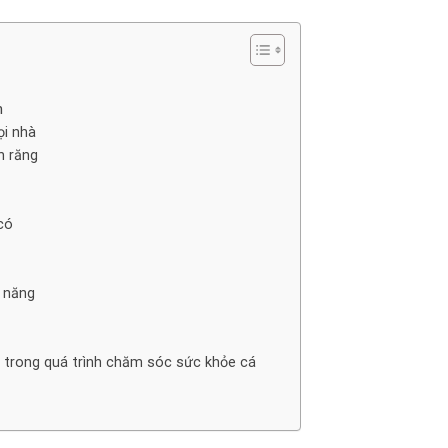
h
ọi nhà
h răng
có
c năng
 trong quá trình chăm sóc sức khỏe cá