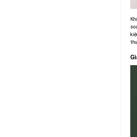
Khó
soá
kiệ
thu
Gi