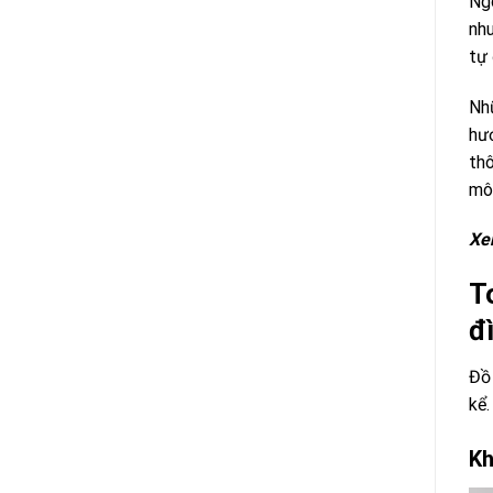
Ngo
nhu
tự 
Nhữ
hướ
thô
môi
Xe
T
đ
Đồ 
kể.
Kh