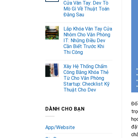
Cửa Vân Tay: Dev Tò
Mò Gì Về Thuật Toán
Đằng Sau
Lắp Khóa Vân Tay Cửa
Nhôm Cho Văn Phòng
IT: Những Điều Dev
Cần Biết Trước Khi
Thi Công
Xây Hệ Thống Chấm
Công Bằng Khóa Thẻ
Từ Cho Văn Phòng
Startup: Checklist Kỹ
Thuật Cho Dev
Đối
DÀNH CHO BẠN
trọ
học
đặt
App/Website
chắ