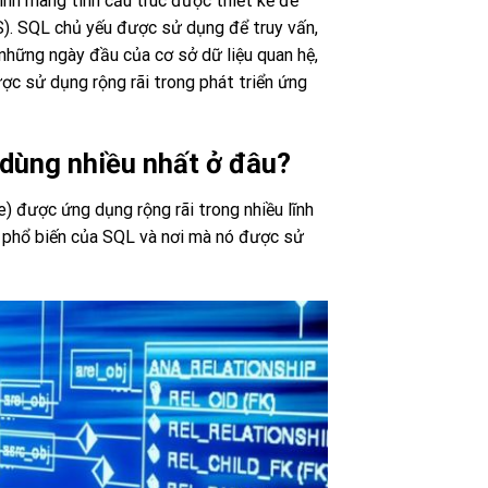
nh mang tính cấu trúc được thiết kế để
S). SQL chủ yếu được sử dụng để truy vấn,
ừ những ngày đầu của cơ sở dữ liệu quan hệ,
c sử dụng rộng rãi trong phát triển ứng
dùng nhiều nhất ở đâu?
 được ứng dụng rộng rãi trong nhiều lĩnh
 phổ biến của SQL và nơi mà nó được sử