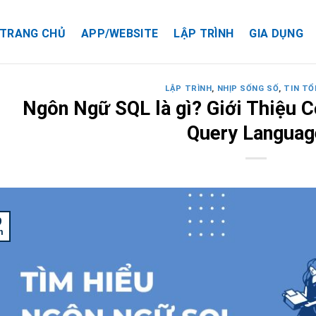
TRANG CHỦ
APP/WEBSITE
LẬP TRÌNH
GIA DỤNG
LẬP TRÌNH
,
NHỊP SỐNG SỐ
,
TIN TỔ
Ngôn Ngữ SQL là gì? Giới Thiệu C
Query Languag
9
n