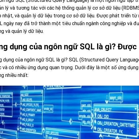
n ngữ SQL (Structured Query Language) là một ngôn ngữ lập trì
n lý và tương tác với các hệ thống quản lý cơ sở dữ liệu (RDBM
 nhật, và quản lý dữ liệu trong cơ sở dữ liệu. Được phát triển t
 ngày nay đã trở thành một tiêu chuẩn ngành công nghiệp và đượ
g và quản lý dữ liệu.
ng dụng của ngôn ngữ SQL là gì? Được 
 dụng của ngôn ngữ SQL là gì? SQL (Structured Query Language)
 và có nhiều ứng dụng quan trọng. Dưới đây là một số ứng dụng
g nhiều nhất: