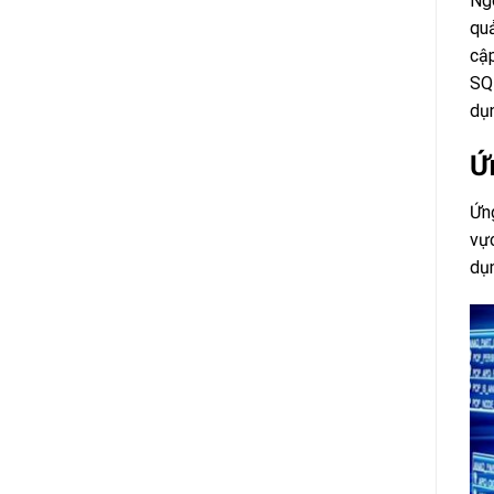
Ngô
quả
cập
SQL
dụn
Ứ
Ứng
vực
dụn