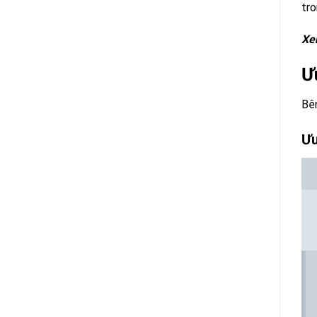
tro
Xe
Ư
Bên
Ưu