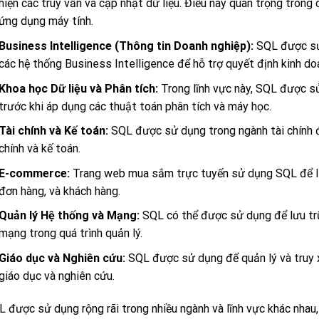
hiện các truy vấn và cập nhật dữ liệu. Điều này quan trọng tron
ứng dụng máy tính.
Business Intelligence (Thông tin Doanh nghiệp):
SQL được sử 
các hệ thống Business Intelligence để hỗ trợ quyết định kinh do
Khoa học Dữ liệu và Phân tích:
Trong lĩnh vực này, SQL được sử 
trước khi áp dụng các thuật toán phân tích và máy học.
Tài chính và Kế toán:
SQL được sử dụng trong ngành tài chính để
chính và kế toán.
E-commerce:
Trang web mua sắm trực tuyến sử dụng SQL để lưu
đơn hàng, và khách hàng.
Quản lý Hệ thống và Mạng:
SQL có thể được sử dụng để lưu trữ
mạng trong quá trình quản lý.
Giáo dục và Nghiên cứu:
SQL được sử dụng để quản lý và truy x
giáo dục và nghiên cứu.
 được sử dụng rộng rãi trong nhiều ngành và lĩnh vực khác nhau