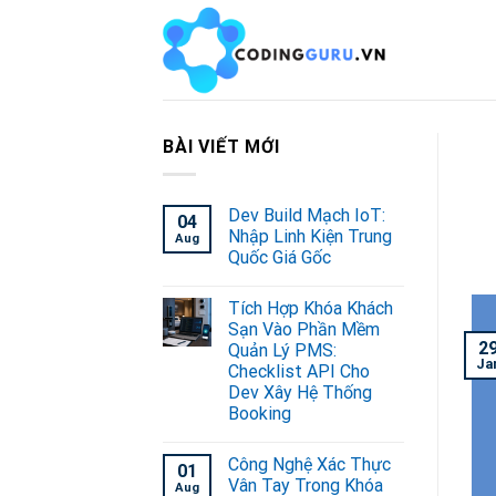
Skip
to
content
BÀI VIẾT MỚI
Dev Build Mạch IoT:
04
Nhập Linh Kiện Trung
Aug
Quốc Giá Gốc
Tích Hợp Khóa Khách
Sạn Vào Phần Mềm
2
Quản Lý PMS:
Ja
Checklist API Cho
Dev Xây Hệ Thống
Booking
Công Nghệ Xác Thực
01
Vân Tay Trong Khóa
Aug