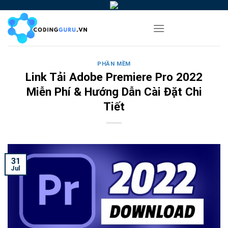
Skip
to
content
PHẦN MỀM
Link Tải Adobe Premiere Pro 2022
Miễn Phí & Hướng Dẫn Cài Đặt Chi
Tiết
31
Jul