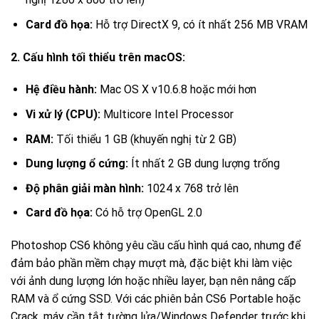
Card đồ họa:
Hỗ trợ DirectX 9, có ít nhất 256 MB VRAM
2. Cấu hình tối thiểu trên macOS:
Hệ điều hành:
Mac OS X v10.6.8 hoặc mới hơn
Vi xử lý (CPU):
Multicore Intel Processor
RAM:
Tối thiểu 1 GB (khuyến nghị từ 2 GB)
Dung lượng ổ cứng:
Ít nhất 2 GB dung lượng trống
Độ phân giải màn hình:
1024 x 768 trở lên
Card đồ họa:
Có hỗ trợ OpenGL 2.0
Photoshop CS6 không yêu cầu cấu hình quá cao, nhưng để
đảm bảo phần mềm chạy mượt mà, đặc biệt khi làm việc
với ảnh dung lượng lớn hoặc nhiều layer, bạn nên nâng cấp
RAM và ổ cứng SSD. Với các phiên bản CS6 Portable hoặc
Crack, máy cần tắt tường lửa/Windows Defender trước khi